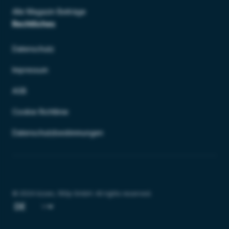
Alle Magazin Beiträge
Rechtliches
Datenschutz
Impressum
AGB
Cookie Richtlinie
Datenschutzbestimmungen
© 2024 lizzen, 190p GmbH. All rights reserved.