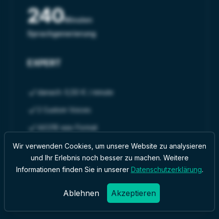
240
Minuten
Sprachgenerierung
EXPERT
danach: 0,50 € / minute
2 Custom Voices
44.1/16 wav Format
Wir verwenden Cookies, um unsere Website zu analysieren
und Ihr Erlebnis noch besser zu machen. Weitere
99
€
/Monat
Informationen finden Sie in unserer
Datenschutzerklärung
.
Auswählen
Ablehnen
Akzeptieren